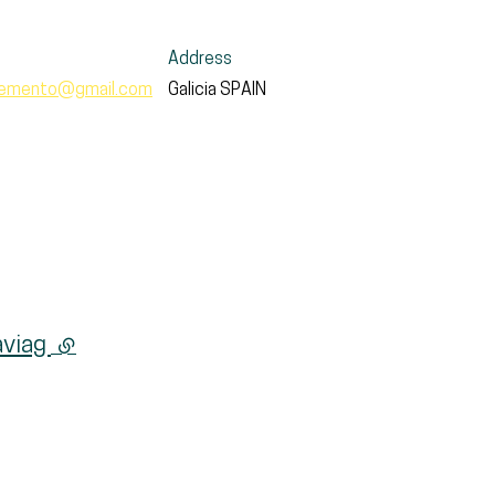
Address
cemento@gmail.com
Galicia
SPAIN
aviag
(external link)
ernal link)