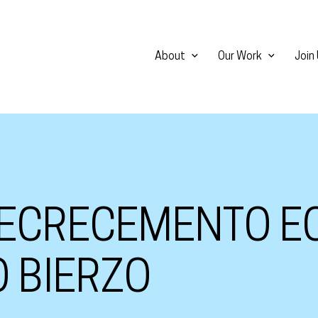
About
Our Work
Join
DECRECEMENTO E
O BIERZO