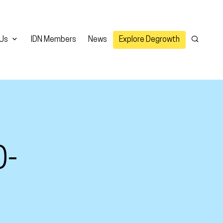
 Us
IDN Members
News
Explore Degrowth
Search
O-