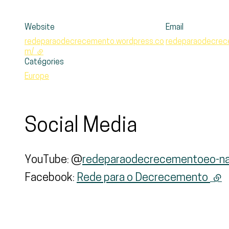
Website
Email
redeparaodecrecemento.wordpress.co
redeparaodecre
m/
- external link
Catégories
Europe
Social Media
YouTube: @
redeparaodecrecementoeo-n
Facebook:
Rede para o Decrecemento
(ext